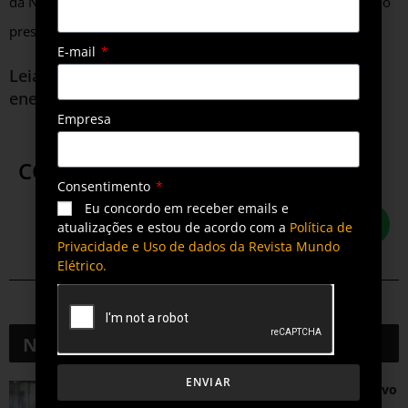
da Nuclep, Carlos Henrique Seixas, diretores da empresa, e o
presidente da Eletronuclear, Leonam Guimarães.
E-mail
Leia mais sobre o
setor de transmissão
de
energia
Empresa
COMPARTILHE ESTA POSTAGEM
Consentimento
Eu concordo em receber emails e
atualizações e estou de acordo com a
Política de
Privacidade e Uso de dados da Revista Mundo
Elétrico.
Notícias
Relacionadas
ENVIAR
Crescimento da transmissão elétrica exige novo
patamar técnico na elevação de cargas