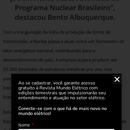
Programa Nuclear Brasileiro”,
destacou Bento Albuquerque.
Com a inauguração da linha de produção de torres de
transmissão, a Nuclep passa a atuar como um fornecedor do
setor energético nacional, contribuindo para o
desenvolvimento do país. A empresa espera produzir até
35.000 toneladas de estruturas metálicas por ano. Isso
possibilitará a instalação anual de 1.500km de linhas de
Ao se cadastrar, você garante acesso
transmissão e a chegada de energia elétrica a milhões de
gratuito à Revista Mundo Elétrico com
edições bimestrais que impulsionarão seu
brasileiros.
entendimento e atuação no setor elétrico.
Conecte-se com o que há de mais novo no
Estiveram presentes também o diretor-geral do Operador
mundo elétrico!
Nacional do Sistema Elétrico, Luiz Carlos Ciocchi, o presidente
Nome