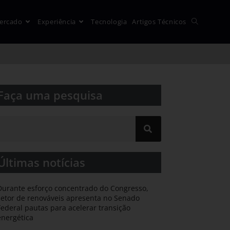
ercado
Experiência
Tecnologia
Artigos Técnicos
Faça uma pesquisa​​
Últimas notícias
Durante esforço concentrado do Congresso,
setor de renováveis apresenta no Senado
Federal pautas para acelerar transição
energética