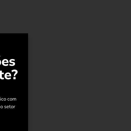
ões
te?
rico com
o setor