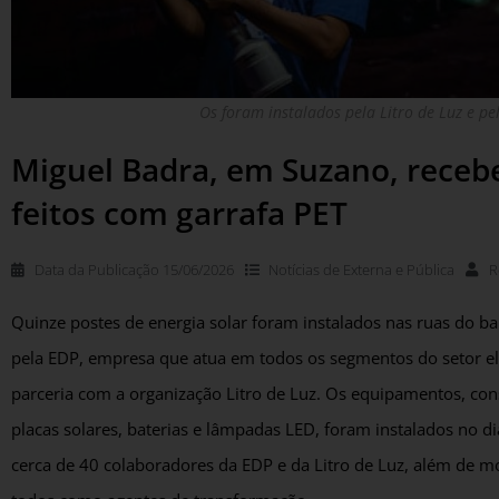
Os foram instalados pela Litro de Luz e 
Miguel Badra, em Suzano, recebe
feitos com garrafa PET
Data da Publicação
15/06/2026
Notícias de
Externa e Pública
R
Quinze postes de energia solar foram instalados nas ruas do b
pela EDP, empresa que atua em todos os segmentos do setor elét
parceria com a organização Litro de Luz. Os equipamentos, con
placas solares, baterias e lâmpadas LED, foram instalados no
cerca de 40 colaboradores da EDP e da Litro de Luz, além de mo