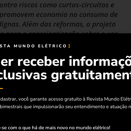
contra riscos como curtos-circuitos e
 promovem economia no consumo de
ignas. Além das reformas, o projeto
 para a conscientização sobre o uso
re consumo consciente de energia,
ISTA MUNDO ELÉTRICO
 e necessidades das famílias.
er receber informaç
 Sonhos. Ele é uma parceria com a Associação de
clusivas gratuitamen
AAMAE), uma organização social fundada em 1999 por um
iovisual, teatro e percussão para cerca de 200 crianças e
nio Brasílio Menezes da Fonseca, EE Vereador Antônio
dastrar, você garante acesso gratuito à Revista Mundo Elét
 bimestrais que impulsionarão seu entendimento e atuação n
-se com o que há de mais novo no mundo elétrico!