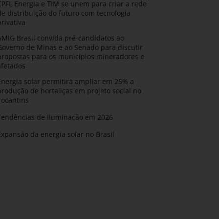
CPFL Energia e TIM se unem para criar a rede
de distribuição do futuro com tecnologia
privativa
AMIG Brasil convida pré-candidatos ao
Governo de Minas e ao Senado para discutir
propostas para os municípios mineradores e
afetados
Energia solar permitirá ampliar em 25% a
produção de hortaliças em projeto social no
Tocantins
Tendências de Iluminação em 2026
Expansão da energia solar no Brasil