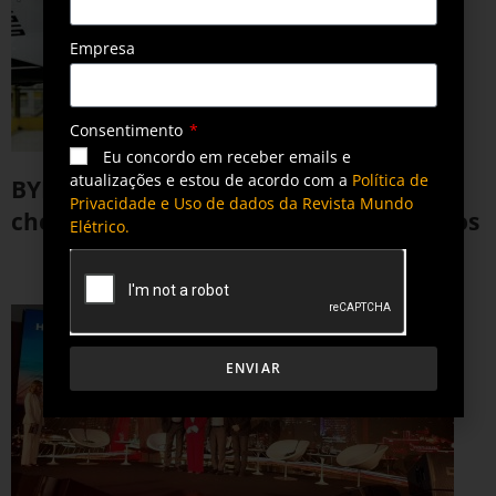
Empresa
Consentimento
Eu concordo em receber emails e
atualizações e estou de acordo com a
Política de
BYD retoma produção em Camaçari e
Privacidade e Uso de dados da Revista Mundo
chega a quase 20 mil veículos produzidos
Elétrico.
9 de janeiro de 2026
ENVIAR