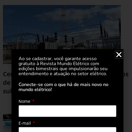
Ao se cadastrar, você garante acesso
gratuito à Revista Mundo Elétrico com
edições bimestrais que impulsionarão seu
Cemig amplia oferta de energia em Patos
entendimento e atuação no setor elétrico.
de Minas com modernização de
Conecte-se com o que há de mais novo no
mundo elétrico!
subestação
Nome
26 de janeiro de 2026
E-mail