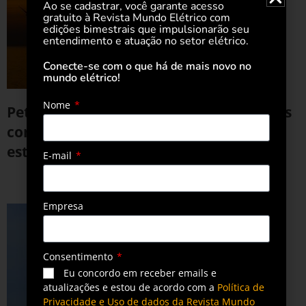
Ao se cadastrar, você garante acesso
gratuito à Revista Mundo Elétrico com
edições bimestrais que impulsionarão seu
entendimento e atuação no setor elétrico.
Conecte-se com o que há de mais novo no
mundo elétrico!
Nome
Petrobras assina Protocolo de Intenções
com o Governo do Rio de Janeiro para
estudos sobre eólica offshore
E-mail
25 de junho de 2024
Empresa
Consentimento
Eu concordo em receber emails e
atualizações e estou de acordo com a
Política de
Privacidade e Uso de dados da Revista Mundo