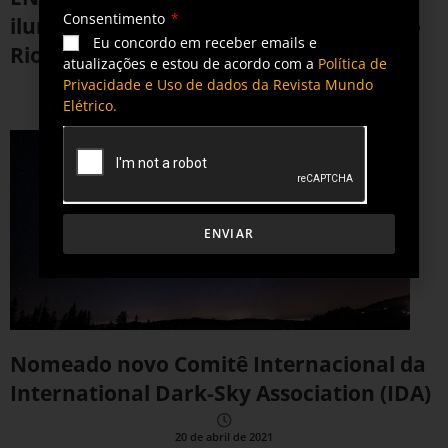
Consentimento
iluminação inteligente na Ciclovia Novo
Eu concordo em receber emails e
Rio Pinheiros
atualizações e estou de acordo com a
Política de
Privacidade e Uso de dados da Revista Mundo
11 de maio de 2021
Elétrico.
ENVIAR
Nomeado novo Comitê Internacional da
International Dark-Sky Association (IDA)
20 de abril de 2021