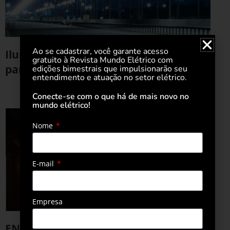
Ao se cadastrar, você garante acesso
Iluminação pública em LED contribui
gratuito à Revista Mundo Elétrico com
para pauta ESG
edições bimestrais que impulsionarão seu
entendimento e atuação no setor elétrico.
20 de abril de 2022
Conecte-se com o que há de mais novo no
mundo elétrico!
Nome
E-mail
Empresa
ENEL e Governo de São Paulo instalam