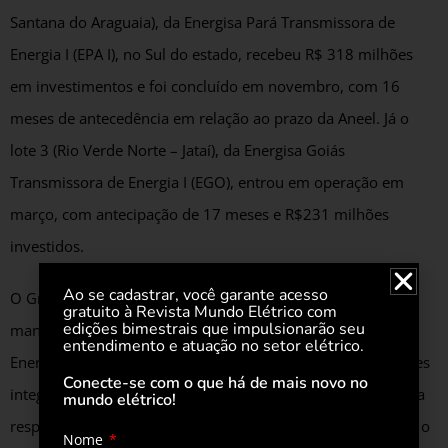
Santana do Araguaia), da Energisa Pará Transmissora de
Energia I (EPA I), no Sul do estado, recebeu R$ 318 milhões
em investimentos e foi concluído em novembro, com 16
meses de antecedência em relação ao prazo da Aneel. Já o
lote 3 (Rio Verde Norte – Jataí), da Energisa Goiás
Transmissora de Energia I (EGO), entrou em operação em
março, com antecipação de 17 meses e R$231 milhões
investidos.
Ao se cadastrar, você garante acesso
O Grupo Energisa possui larga experiência na operação e
gratuito à Revista Mundo Elétrico com
edições bimestrais que impulsionarão seu
manutenção de linhas de transmissão e subestações. A
entendimento e atuação no setor elétrico.
Energisa Soluções (ESOL), unidade especializada em soluções
Conecte-se com o que há de mais novo no
integradas e serviços para o mercado de energia elétrica, é a
mundo elétrico!
responsável pela operação destes ativos. A empresa possui o
Nome