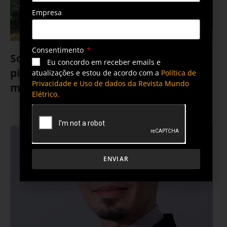
Empresa
Consentimento
Solução permite que agricultor use
Eu concordo em receber emails e
piloto automático em todas as
atualizações e estou de acordo com a
Política de
Privacidade e Uso de dados da Revista Mundo
máquinas
Elétrico.
17 de julho de 2023
ENVIAR