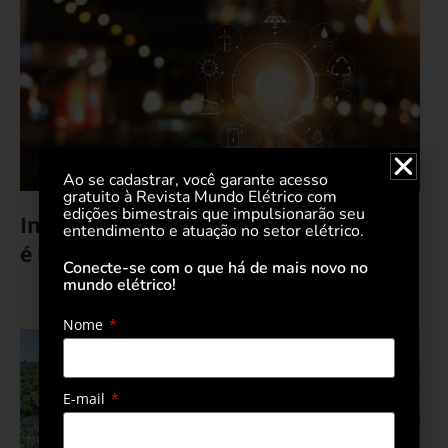
Ao se cadastrar, você garante acesso
gratuito à Revista Mundo Elétrico com
edições bimestrais que impulsionarão seu
Inteligência Artificial no setor elétrico
entendimento e atuação no setor elétrico.
é um leque de oportunidades
Conecte-se com o que há de mais novo no
mundo elétrico!
24 de abril de 2024
Nome
E-mail