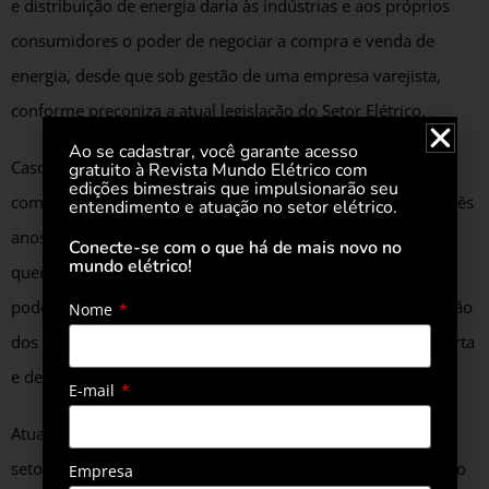
e distribuição de energia daria às indústrias e aos próprios
consumidores o poder de negociar a compra e venda de
energia, desde que sob gestão de uma empresa varejista,
conforme preconiza a atual legislação do Setor Elétrico.
Ao se cadastrar, você garante acesso
Caso seja aprovada pela Câmara a proposta enviada pela
gratuito à Revista Mundo Elétrico com
edições bimestrais que impulsionarão seu
comissão de infraestrutura do Senado, que prevê, em até três
entendimento e atuação no setor elétrico.
anos, a possibilidade de os consumidores escolherem de
Conecte-se com o que há de mais novo no
mundo elétrico!
quem vão comprar a energia, redes como a Blockchain
poderão facilitar essa negociação, permitindouma otimização
Nome
dos preços, aumentando e reduzindo, de acordo com a oferta
e demanda naquele momento.
E-mail
Atualmente, 60% dos projetos baseados em Blockchain no
setor de energia são baseados em negociação ponto a ponto
Empresa