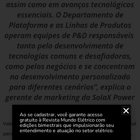
assim como em avanços tecnológicos
essenciais. O Departamento de
Plataforma e as Linhas de Produtos
operam equipes de P&D responsáveis ​​
tanto pelo desenvolvimento de
tecnologias comuns e desafiadoras,
como pelos negócios e se concentram
no desenvolvimento personalizado
para diferentes cenários”, explica o
gerente de marketing da SolaX Power
no Brasil, Valdo Mendes.
Ao se cadastrar, você garante acesso
gratuito à Revista Mundo Elétrico com
Vale ressaltar que a valorização dos colaboradores é essencial
edições bimestrais que impulsionarão seu
entendimento e atuação no setor elétrico.
para manter a eficiência e a motivação da força de trabalho,