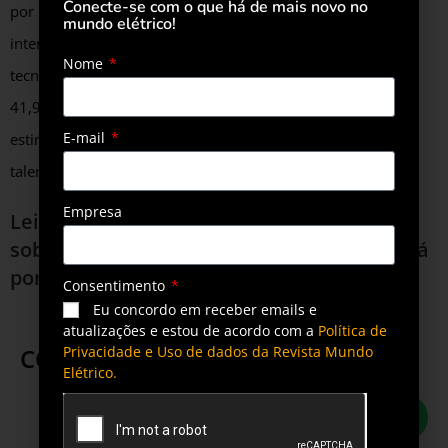
Conecte-se com o que há de mais novo no
por isso “a SolaX possui premiações e reconhecimentos
mundo elétrico!
internos que incentivam e recompensam avanços
Nome
tecnológicos, o que resultou em um aumento anual de
41,96% nas autorizações de patentes de invenção,
E-mail
estimulando significativamente a vitalidade inovadora dos
talentos de P&D”, pontua.
Empresa
Leia também
SolaXP, roadshow gratuito
sobre armazenamento de energia, passará
por todas as regiões brasileiras em 2025
Consentimento
Eu concordo em receber emails e
atualizações e estou de acordo com a
Política de
COMPARTILHE ESTA POSTAGEM
Privacidade e Uso de dados da Revista Mundo
Elétrico.