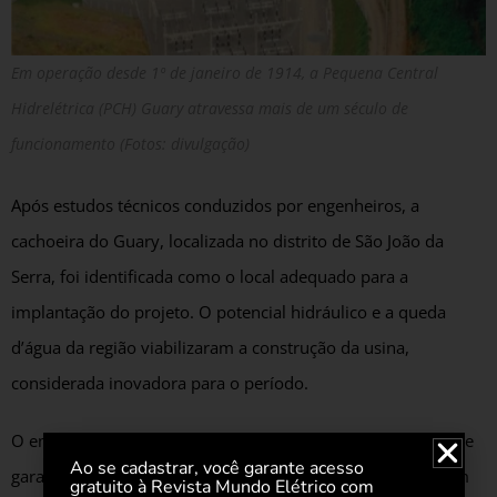
Em operação desde 1º de janeiro de 1914, a Pequena Central
Hidrelétrica (PCH) Guary atravessa mais de um século de
funcionamento (Fotos: divulgação)
Após estudos técnicos conduzidos por engenheiros, a
cachoeira do Guary, localizada no distrito de São João da
Serra, foi identificada como o local adequado para a
implantação do projeto. O potencial hidráulico e a queda
d’água da região viabilizaram a construção da usina,
considerada inovadora para o período.
O empreendimento ganhou forma a partir de 1912. Além de
Ao se cadastrar, você garante acesso
garantir o fornecimento de energia elétrica, a usina também
gratuito à Revista Mundo Elétrico com