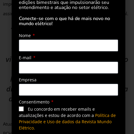
edições bimestrais que impulsionarão seu
impulsionou atividades industriais na região, contribuindo
entendimento e atuação no setor elétrico.
assim diretamente para o desenvolvimento econômico local.
Conecte-se com o que há de mais novo no
mundo elétrico!
“Registros históricos mostram que
Nome
equipes técnicas e engenheiros se
deslocaram até a região para
viabilizar os estudos e a implantação
E-mail
do projeto, enfrentando desafios
logísticos típicos da época, como o
Empresa
difícil acesso ao terreno e a ausência
de infraestrutura básica”, completa
Consentimento
Guilherme.
Eu concordo em receber emails e
atualizações e estou de acordo com a
Política de
Privacidade e Uso de dados da Revista Mundo
Atualmente, 112 anos depois do início de sua operação, a
Elétrico.
PCH Guary permanece como um marco da engenharia e da