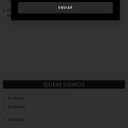
ENVIAR
Armacell alerta para impacto do resfriamento nos custos e
na confiabilidade dos data centers
QUEM SOMOS
A revista
A equipe
Contatos