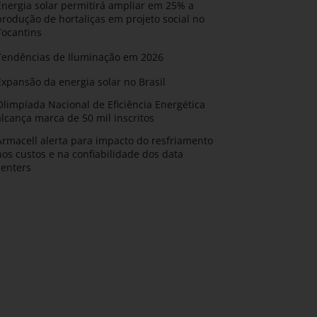
Energia solar permitirá ampliar em 25% a
produção de hortaliças em projeto social no
Tocantins
Tendências de Iluminação em 2026
Expansão da energia solar no Brasil
Olimpíada Nacional de Eficiência Energética
alcança marca de 50 mil inscritos
Armacell alerta para impacto do resfriamento
nos custos e na confiabilidade dos data
centers