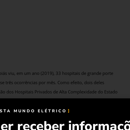
oiás viu, em um ano (2019), 33 hospitais de grande porte
se três ocorrências por mês. Como efeito, dois deles
ção dos Hospitais Privados de Alta Complexidade do Estado
ISTA MUNDO ELÉTRICO
nscientização para os Perigos da Eletricidade (Abracopel),
er receber informaç
ndios por sobrecarga elétrica, com 14 mortes, em hospitais