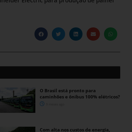
neider Electric para produção de painél
O Brasil está pronto para
caminhões e ônibus 100% elétricos?
9 meses ago
Com alta nos custos de energia,