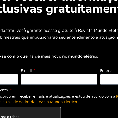
clusivas gratuitamen
sua vez, os anos de 2019 e 2020, com 13 e 17 ocorrências,
s acontecendo, é melhor prevenir do que remediar.
rônicos, muitos deles essenciais à vida humana, é
dastrar, você garante acesso gratuito à Revista Mundo Elét
 responsabilidade e excelência.
 bimestrais que impulsionarão seu entendimento e atuação n
necessidade energética tão alta e
-se com o que há de mais novo no mundo elétrico!
não ter nenhum tipo de problema, é
ecnologia, podem ser monitorados
E-mail
Empresa
 proporcionando uma manutenção
enheiro eletricista e CEO da Engerey,
mento
em painéis elétricos.
ncordo em receber emails e atualizações e estou de acordo com a
P
e e Uso de dados da Revista Mundo Elétrico.
 funcionalidades. É o caso da tecnologia da Schneider
 de energia e automação em mais de 100 países, fabricada no