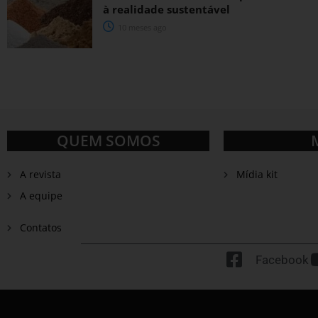
à realidade sustentável
10 meses ago
QUEM SOMOS
A revista
Mídia kit
A equipe
Contatos
Facebook