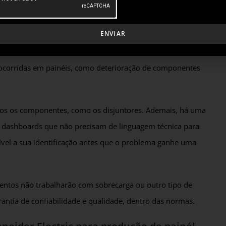
dia tensão fundamentado em IoT (Internet das Coisas) e
 tempo real, independentemente da localidade em que o
ENVIAR
 ocorridas em painéis, como deterioração de componentes
dos os componentes, como os disjuntores. Ademais, há uma
 e dashboards que não precisam de linguagem técnica para
ível a sua identificação antes que o problema ganhe uma
ementos não trabalharão com sobrecarga ou outro tipo de
rantia de confiabilidade e qualidade, dentro das normas.