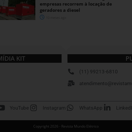
empresas recorrem à locação de
geradores a diesel
10 meses ago
MÍDIA KIT
P
(11) 99213-6810
atendimento@revistamu
YouTube
Instagram
WhatsApp
Linked
Copyright 2026 - Revista Mundo Elétrico