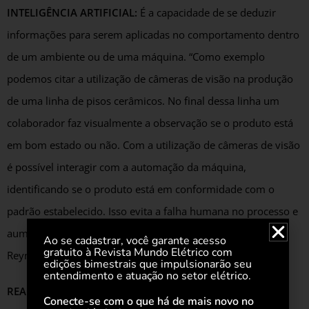
INTELIGÊNCIA ARTIFICIAL:
É a capacidade de se deduzir
informações para serem aplicadas no comportamento dentro
de um ambiente ou de uma máquina. “Como exemplo
podemos citar a utilização de câmeras de visão na produção
de uma linha de pisos cerâmicos. No final dessa linha um
colaborador faz visualmente a observação se o produto está
em bom estado ou não. Com a utilização de câmeras de visão
é possível interagir com a automação da máquina,
identificando se o produto está em conformidade com o
padrão estabelecido. Isso evita a falha humana no processo e
aumenta a produtividade”, comenta o engenheiro da
Ao se cadastrar, você garante acesso
gratuito à Revista Mundo Elétrico com
Reymaster.
edições bimestrais que impulsionarão seu
entendimento e atuação no setor elétrico.
REALIDADE AUMENTADA:
É a tecnologia que permite a
Conecte-se com o que há de mais novo no