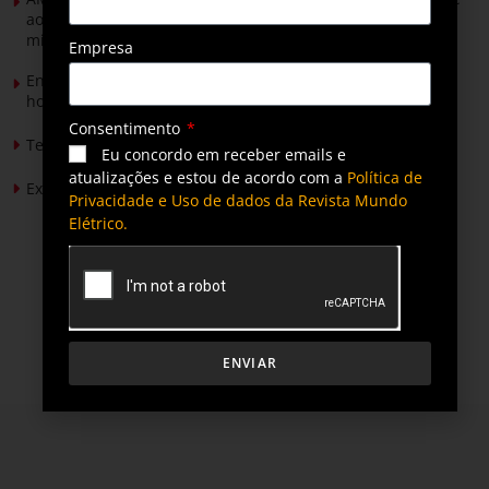
ao Senado para discutir propostas para os municípios
mineradores e afetados
Empresa
Energia solar permitirá ampliar em 25% a produção de
hortaliças em projeto social no Tocantins
Consentimento
Tendências de Iluminação em 2026
Eu concordo em receber emails e
atualizações e estou de acordo com a
Política de
Expansão da energia solar no Brasil
Privacidade e Uso de dados da Revista Mundo
Elétrico.
ENVIAR