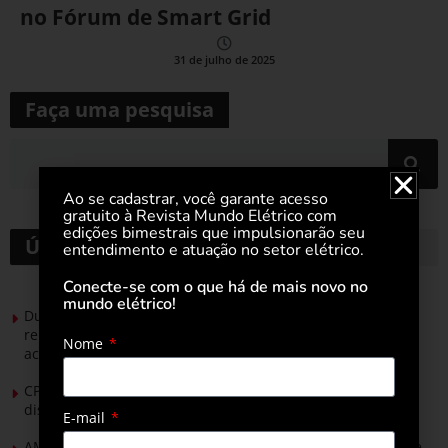
no Fórum de Smart Grid
31 de julho de 2025
Faça uma pesquisa
Ao se cadastrar, você garante acesso
gratuito à Revista Mundo Elétrico com
edições bimestrais que impulsionarão seu
Últimas notícias
entendimento e atuação no setor elétrico.
Conecte-se com o que há de mais novo no
mundo elétrico!
Durante esforço concentrado do Congresso, setor de
renováveis apresenta no Senado Federal pautas para
Nome
acelerar transição energética
CPFL Energia e TIM se unem para criar a rede de
distribuição do futuro com tecnologia privativa
E-mail
AMIG Brasil convida pré-candidatos ao Governo de Minas e