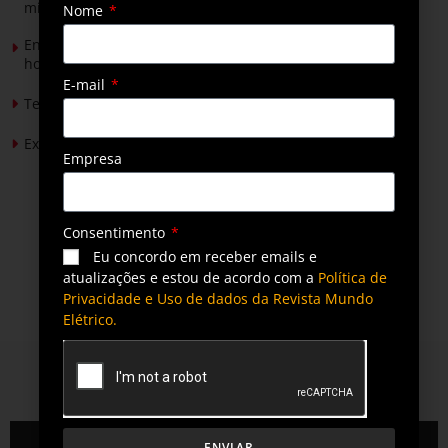
mineradores e afetados
Nome
Energia solar permitirá ampliar em 25% a produção de
hortaliças em projeto social no Tocantins
E-mail
Tendências de Iluminação em 2026
Expansão da energia solar no Brasil
Empresa
Consentimento
Eu concordo em receber emails e
atualizações e estou de acordo com a
Política de
Privacidade e Uso de dados da Revista Mundo
Elétrico.
QUEM SOMOS
ENVIAR