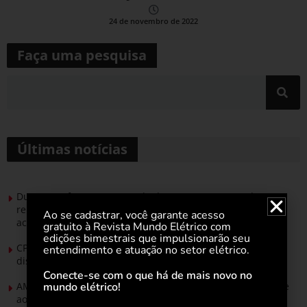
24 de novembro de 2022
Faça uma pesquisa
Últimas notícias
Durante esforço concentrado do Congresso, setor de
renováveis apresenta no Senado Federal pautas para
Ao se cadastrar, você garante acesso
acelerar transição energética
gratuito à Revista Mundo Elétrico com
edições bimestrais que impulsionarão seu
CPFL Energia e TIM se unem para criar a rede de
entendimento e atuação no setor elétrico.
distribuição do futuro com tecnologia privativa
Conecte-se com o que há de mais novo no
mundo elétrico!
AMIG Brasil convida pré-candidatos ao Governo de Minas e
ao Senado para discutir propostas para os municípios