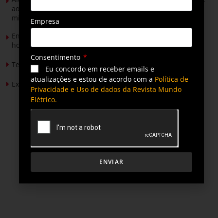
ao Senado para discutir propostas para os municípios
mineradores e afetados
Empresa
Energia solar permitirá ampliar em 25% a produção de
hortaliças em projeto social no Tocantins
Consentimento
Tendências de Iluminação em 2026
Eu concordo em receber emails e
atualizações e estou de acordo com a
Política de
Expansão da energia solar no Brasil
Privacidade e Uso de dados da Revista Mundo
Elétrico.
ENVIAR