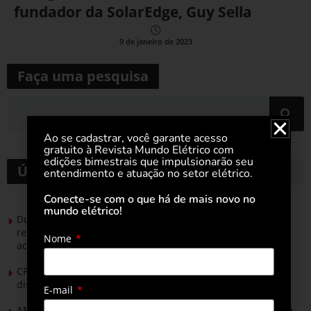
fundador da SolarEdge, Guy Sella
9 de janeiro de 2023
Faça uma pesquisa
Ao se cadastrar, você garante acesso
gratuito à Revista Mundo Elétrico com
edições bimestrais que impulsionarão seu
Últimas notícias
entendimento e atuação no setor elétrico.
Conecte-se com o que há de mais novo no
mundo elétrico!
Durante esforço concentrado do Congresso, setor de
renováveis apresenta no Senado Federal pautas para
Nome
acelerar transição energética
CPFL Energia e TIM se unem para criar a rede de
distribuição do futuro com tecnologia privativa
E-mail
AMIG Brasil convida pré-candidatos ao Governo de Minas e