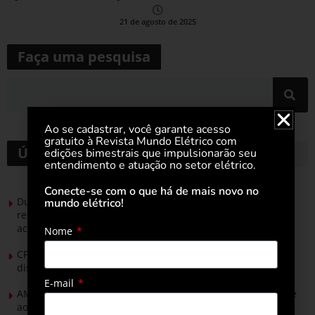
21 de agosto de 2025
Faça uma pesquisa
Ao se cadastrar, você garante acesso
gratuito à Revista Mundo Elétrico com
Últimas notícias
edições bimestrais que impulsionarão seu
entendimento e atuação no setor elétrico.
Conecte-se com o que há de mais novo no
Durante esforço concentrado do Congresso, setor de
mundo elétrico!
renováveis apresenta no Senado Federal pautas para
acelerar transição energética
Nome
CPFL Energia e TIM se unem para criar a rede de
distribuição do futuro com tecnologia privativa
E-mail
AMIG Brasil convida pré-candidatos ao Governo de Minas e
ao Senado para discutir propostas para os municípios