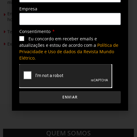
mineradores e afetados
Empresa
Energia solar permitirá ampliar em 25% a produção de
hortaliças em projeto social no Tocantins
Consentimento
Tendências de Iluminação em 2026
Eu concordo em receber emails e
Expansão da energia solar no Brasil
atualizações e estou de acordo com a
Política de
Privacidade e Uso de dados da Revista Mundo
Elétrico.
ENVIAR
QUEM SOMOS