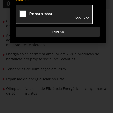
Últimas notícias
CPFL Energia e TIM se unem para criar a rede de
distribuição do futuro com tecnologia privativa
ENVIAR
AMIG Brasil convida pré-candidatos ao Governo de Minas e
ao Senado para discutir propostas para os municípios
mineradores e afetados
Energia solar permitirá ampliar em 25% a produção de
hortaliças em projeto social no Tocantins
Tendências de Iluminação em 2026
Expansão da energia solar no Brasil
Olimpíada Nacional de Eficiência Energética alcança marca
de 50 mil inscritos