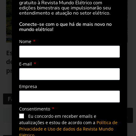
gratuito à Revista Mundo Elétrico com
edições bimestrais que impulsionarão seu
entendimento e atuação no setor elétrico.
Conecte-se com o que há de mais novo no
mundo elétrico!
Nome
Estado do Amazonas alcança 100 MW
de potência instalada em geração
E-mail
própria de energia
14 de fevereiro de 2023
Empresa
Faça uma pesquisa
Consentimento
Eu concordo em receber emails e
atualizações e estou de acordo com a
Política de
Privacidade e Uso de dados da Revista Mundo
Elétrico.