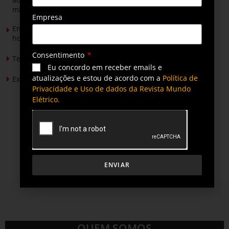
mineradores e afetados
Empresa
Energia solar permitirá ampliar em 25% a produção de
hortaliças em projeto social no Tocantins
Consentimento
Tendências de Iluminação em 2026
Eu concordo em receber emails e
atualizações e estou de acordo com a
Política de
Expansão da energia solar no Brasil
Privacidade e Uso de dados da Revista Mundo
Elétrico.
ENVIAR
QUEM SOMOS