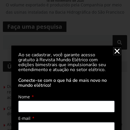
18 de novembro de 2020
O volume exportado é produzido pela Companhia por meio
das usinas instaladas na Bacia Hidrográfica do São Francisco
Faça uma pesquisa
Ao se cadastrar, você garante acesso
gratuito à Revista Mundo Elétrico com
edições bimestrais que impulsionarão seu
Últimas notícias
entendimento e atuação no setor elétrico.
Conecte-se com o que há de mais novo no
mundo elétrico!
Durante esforço concentrado do Congresso, setor de
renováveis apresenta no Senado Federal pautas para
Nome
acelerar transição energética
CPFL Energia e TIM se unem para criar a rede de
distribuição do futuro com tecnologia privativa
E-mail
AMIG Brasil convida pré-candidatos ao Governo de Minas e
ao Senado para discutir propostas para os municípios