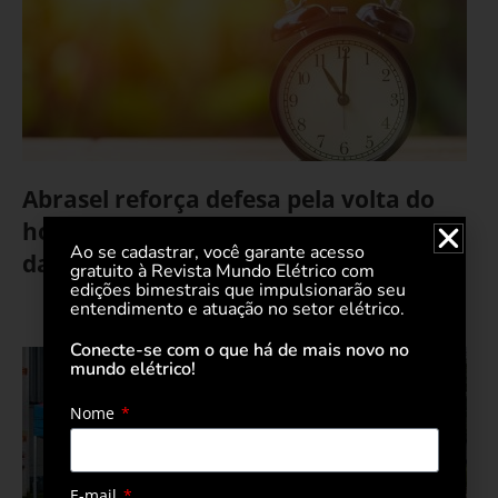
Abrasel reforça defesa pela volta do
horário de verão diante do aumento
Ao se cadastrar, você garante acesso
da conta de luz
gratuito à Revista Mundo Elétrico com
edições bimestrais que impulsionarão seu
entendimento e atuação no setor elétrico.
10 de junho de 2025
Conecte-se com o que há de mais novo no
mundo elétrico!
Nome
E-mail