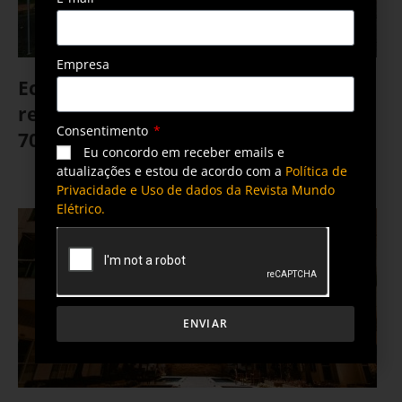
Empresa
Ecoenel, programa de reciclagem de
resíduos da Enel SP, gera mais de R$
Consentimento
700 mil em descontos na conta de luz
Eu concordo em receber emails e
atualizações e estou de acordo com a
Política de
22 de abril de 2025
Privacidade e Uso de dados da Revista Mundo
Elétrico.
ENVIAR