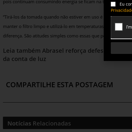
pois continuam consumindo energia se ficam na tomada.
Eu co
Privacidad
“Tirá-los da tomada quando não estiver em uso é outra medida 
manter o filtro limpo e utilizá-lo em temperaturas moderadas, n
diferença. São atitudes simples como essas que podem gerar u
Leia também
Abrasel reforça defesa pela vo
da conta de luz
COMPARTILHE ESTA POSTAGEM
Notícias
Relacionadas