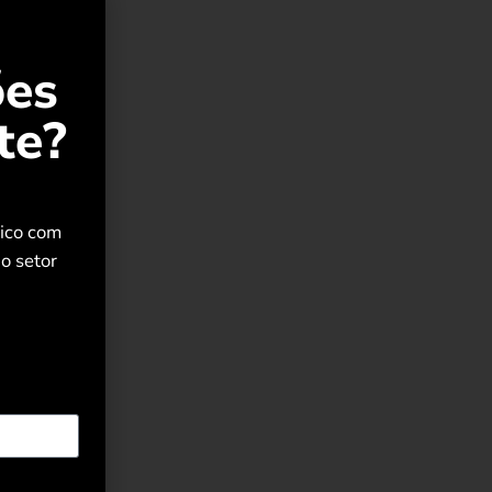
ões
te?
rico com
o setor