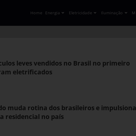
Home
Energia
Eletricidade
Iluminação
M
culos leves vendidos no Brasil no primeiro
ram eletrificados
ado muda rotina dos brasileiros e impulsion
 residencial no país