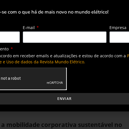
 estrada: a nova geografia da rede de
-se com o que há de mais novo no mundo elétrico!
 no Brasil
E-mail
Empresa
dução em Camaçari e chega a quase 20 mil
idos
mento
ncordo em receber emails e atualizações e estou de acordo com a
P
e e Uso de dados da Revista Mundo Elétrico.
ão entre energia solar e veículos elétricos
 cenário da mobilidade urbana
ENVIAR
 a mobilidade corporativa sustentável no