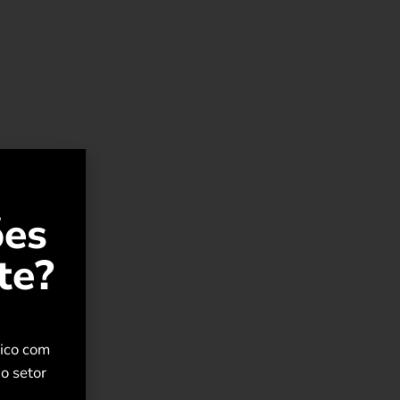
s
ões
te?
rico com
o setor