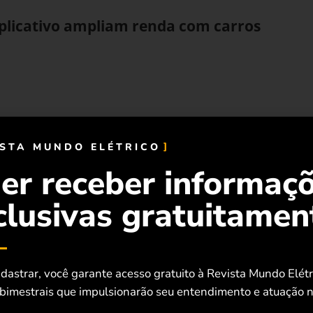
aplicativo ampliam renda com carros
os avançam e transformam estacionamento
trutura energética nas cidades
ISTA MUNDO ELÉTRICO
er receber informaç
clusivas gratuitamen
 recarga elétrica em edifícios garante
 e segurança à eletromobilidade em São
dastrar, você garante acesso gratuito à Revista Mundo Elét
 bimestrais que impulsionarão seu entendimento e atuação n