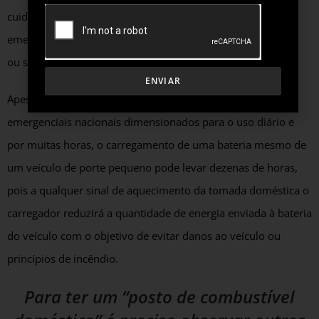
cuidados, um deles é não utilizar um carregador portátil ou
emergencial como se fosse um carregador do tipo wallbox,
ou seja, todos os dias e durante muitas horas.
ENVIAR
Apesar de existirem modelos de carregadores portáteis ou
emergenciais nacionais dimensionados para o uso diário e
por muitas horas, o carregamento de uma bateria mesmo de
um veículo de porte pequeno pode levar dezenas de horas,
pois a qualquer sinal de aquecimento da tomada doméstica o
carregador reduzirá a quantidade de energia enviada à bateria
do veículo com o objetivo de evitar danos ao veículo ou
princípios de incêndio.
Para ter um “posto de combustível