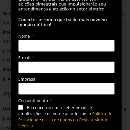
edições bimestrais que impulsionarão seu
entendimento e atuação no setor elétrico.
No Brasil, a Associação Brasileira de Normas Técnicas (ABNT)
Conecte-se com o que há de mais novo no
em parceria com a Comissão Eletrotécnica Internacional (IEC –
mundo elétrico!
International Electrotechnical Commission), desenvolveu a
Nome
ABNT NBR IEC 62660, que estabelece critérios e
procedimentos para ensaios em células de lítio-íon usadas
E-mail
nos veículos elétricos e que está dividida em três partes:
ensaios de desempenho (parte 1), confiabilidade e abuso
(parte 2) e requisitos de segurança (parte 3).
Empresa
Posto de combustível em casa
Consentimento
Eu concordo em receber emails e
Um dos diferenciais que atraem donos de veículos plug-in é a
atualizações e estou de acordo com a
Política de
possibilidade de ter um “posto de combustível” na própria
Privacidade e Uso de dados da Revista Mundo
Elétrico.
residência. Mas o carregamento doméstico demanda