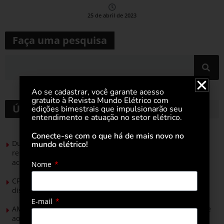
25 de abril de 2023
Faça uma pesquisa
Ao se cadastrar, você garante acesso
gratuito à Revista Mundo Elétrico com
Últimas notícias
edições bimestrais que impulsionarão seu
entendimento e atuação no setor elétrico.
Conecte-se com o que há de mais novo no
Durante esforço concentrado do Congresso, setor de
mundo elétrico!
renováveis apresenta no Senado Federal pautas para
acelerar transição energética
Nome
CPFL Energia e TIM se unem para criar a rede de
distribuição do futuro com tecnologia privativa
E-mail
AMIG Brasil convida pré-candidatos ao Governo de Minas e
ao Senado para discutir propostas para os municípios