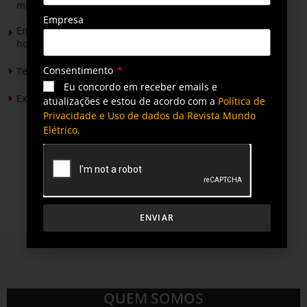
mineradores e afetados
Empresa
Energia solar permitirá ampliar em 25% a produção de
hortaliças em projeto social no Tocantins
Consentimento
Tendências de Iluminação em 2026
Eu concordo em receber emails e
Expansão da energia solar no Brasil
atualizações e estou de acordo com a
Política de
Privacidade e Uso de dados da Revista Mundo
Elétrico.
ENVIAR
QUEM SOMOS