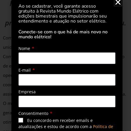
hidrelétrica, de biomassa, solar ou
Ao se cadastrar, você garante acesso
gratuito à Revista Mundo Elétrico com
eólica, pode ajudar, na prática, a
edições bimestrais que impulsionarão seu
entendimento e atuação no setor elétrico.
preservar o meio ambiente”, afirmou.
Conecte-se com o que há de mais novo no
mundo elétrico!
Com sede em Bento Gonçalves, o grupo conta com quatro
unidades de negócios: a Ludfor Gestora; a Ludfor
Nome
Comercializadora; a Origem, para investimentos em geração
de energia; e a Operasul, com foco na manutenção e
E-mail
operação de hidrelétricas. No braço de gestão, a Ludfor
coordena a migração e a operação elétrica de empresas,
Empresa
assim como a adesão de usinas, ao mercado livre de energia.
O mercado livre é um ambiente de negociação direta entre
geradores e comercializadores que permite portanto a
Consentimento
Eu concordo em receber emails e
otimização de até 30% dos gastos em energia elétrica. Uma
atualizações e estou de acordo com a
Política de