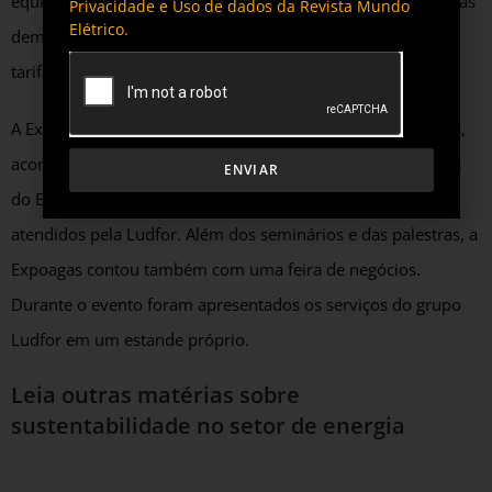
equipe de mais de 120 especialistas e técnicos acompanha as
Privacidade e Uso de dados da Revista Mundo
Elétrico.
demandas de empresas de médio e grande porte, analisa
tarifas e oferece assim suporte jurídico e contábil.
A Expoagas, evento em que foram entregues os certificados,
aconteceu no Centro de Eventos da Federação de Indústrias
ENVIAR
do Estado do Rio Grande do Sul (FIERGS), um dos clientes
atendidos pela Ludfor. Além dos seminários e das palestras, a
Expoagas contou também com uma feira de negócios.
Durante o evento foram apresentados os serviços do grupo
Ludfor em um estande próprio.
Leia outras matérias sobre
sustentabilidade no setor de energia