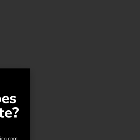
ões
te?
rico com