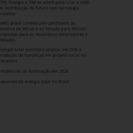
CPFL Energia e TIM se unem para criar a rede
de distribuição do futuro com tecnologia
privativa
AMIG Brasil convida pré-candidatos ao
Governo de Minas e ao Senado para discutir
propostas para os municípios mineradores e
afetados
Energia solar permitirá ampliar em 25% a
produção de hortaliças em projeto social no
Tocantins
Tendências de Iluminação em 2026
Expansão da energia solar no Brasil