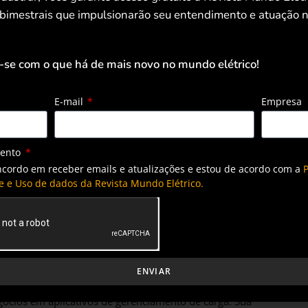
de energia. Com esta aquisição,
 bimestrais que impulsionarão seu entendimento e atuação n
 de soluções de gerenciamento de
 hardware ABB e o ABB Ability Energy
-se com o que há de mais novo no mundo elétrico!
er.”
E-mail
Empresa
os satisfeitos que a ABB esteja investindo, dando
ia ABB Smart Power mantém nossa equipe unida em Zell am
mento
inovação. Como CEO da ASKI Energy, continuaremos a
ncordo em receber emails e atualizações e estou de acordo com a
P
stamos muito animados em fazer parte da família ABB, pois
e e Uso de dados da Revista Mundo Elétrico.
. E estamos trabalhando juntos em funcionalidades
e a necessidade de eletrificação sustentável, nossa
s enfrentados pelos clientes e pela sociedade.”
ENVIAR
em mais de 30 anos de experiência em desenvolvimento de
ócios em aplicativos de gerenciamento de carga. Sua