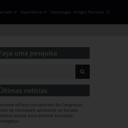
ercado
Experiência
Tecnologia
Artigos Técnicos
Faça uma pesquisa​​
Últimas notícias
Durante esforço concentrado do Congresso,
setor de renováveis apresenta no Senado
Federal pautas para acelerar transição
energética