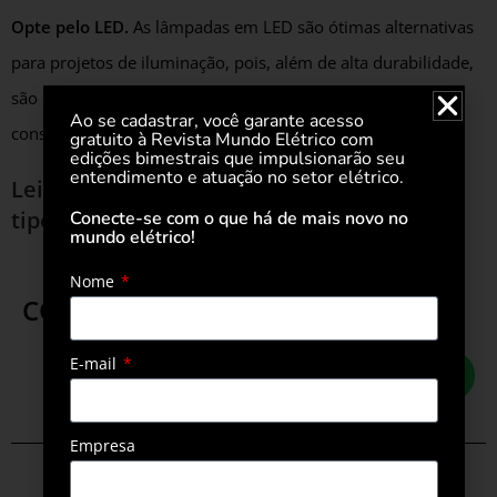
Opte pelo LED.
As lâmpadas em LED são ótimas alternativas
para projetos de iluminação, pois, além de alta durabilidade,
são ecoeficientes, garantindo uma redução de até 80% do
Ao se cadastrar, você garante acesso
consumo de energia elétrica.
gratuito à Revista Mundo Elétrico com
edições bimestrais que impulsionarão seu
entendimento e atuação no setor elétrico.
Leia também
Fluxo luminoso depende do
tipo de tecnologia empregada no produto
Conecte-se com o que há de mais novo no
mundo elétrico!
Nome
COMPARTILHE ESTA POSTAGEM
E-mail
Empresa