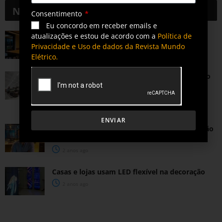
Notícias
Relacionadas
Consentimento
Eu concordo em receber emails e
Tendências de Iluminação em 2026
atualizações e estou de acordo com a
Política de
Privacidade e Uso de dados da Revista Mundo
6 dias ago
Elétrico.
Consumo de eletricidade deve crescer 3,3% ao
ano no Brasil e pressiona indústria por mais
eficiência
2 meses ago
ENVIAR
Cristallux completa 10 anos e acelera expansão
por todo o Brasil
2 anos ago
Casas e lojas usam LED flexível na decoração
2 anos ago