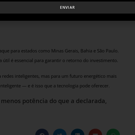
ENVIAR
mo, que opera localmente sem exigir modificações
staque para estados como Minas Gerais, Bahia e São Paulo.
 útil é essencial para garantir o retorno do investimento.
redes inteligentes, mas para um futuro energético mais
inteligente — e é isso que a tecnologia pode oferecer.
 menos potência do que a declarada,