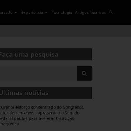
ercado
Experiência
Tecnologia
Artigos Técnicos
Faça uma pesquisa​​
Últimas notícias
Durante esforço concentrado do Congresso,
setor de renováveis apresenta no Senado
Federal pautas para acelerar transição
energética