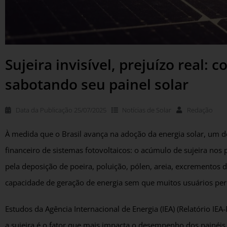
Sujeira invisível, prejuízo real:
sabotando seu painel solar
Data da Publicação
25/07/2025
Notícias de
Solar
Redação
À medida que o Brasil avança na adoção da energia solar, um de
financeiro de sistemas fotovoltaicos: o acúmulo de sujeira nos
pela deposição de poeira, poluição, pólen, areia, excrementos 
capacidade de geração de energia sem que muitos usuários pe
Estudos da Agência Internacional de Energia (IEA) (Relatório IE
a sujeira é o fator que mais impacta o desempenho dos painéi