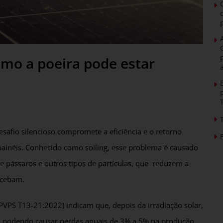
 como a poeira pode estar
safio silencioso compromete a eficiência e o retorno
 painéis. Conhecido como soiling, esse problema é causado
de pássaros e outros tipos de partículas, que reduzem a
rcebam.
A-PVPS T13-21:2022) indicam que, depois da irradiação solar,
s, podendo causar perdas anuais de 3% a 5% na produção