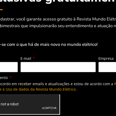
ongadas de eficiência. Isso é especialmente relevante em
nanceiro significativo.
dastrar, você garante acesso gratuito à Revista Mundo Elét
 bimestrais que impulsionarão seu entendimento e atuação n
utores, como residências e fazendas, até grandes usinas
-se com o que há de mais novo no mundo elétrico!
rgia, já que minimiza perdas por sujeira. Além de reduzir
 A solução também contribui para uma maior vida útil dos
E-mail
Empresa
mento
ncordo em receber emails e atualizações e estou de acordo com a
P
e e Uso de dados da Revista Mundo Elétrico.
ologia e inovação do Brasil, conta com uma estação
cionando-os à produção de energia em tempo real,
sores. “Com base nesses dados, os algoritmos de
de perda de eficiência causados pela sujidade”, detalham