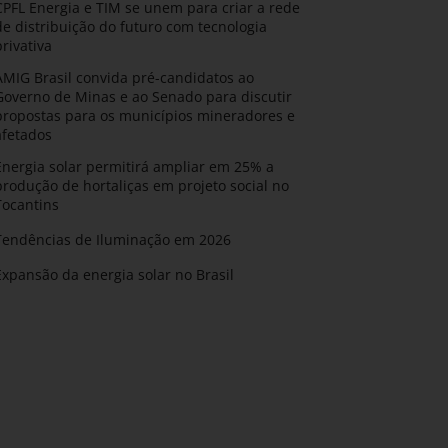
CPFL Energia e TIM se unem para criar a rede
de distribuição do futuro com tecnologia
privativa
AMIG Brasil convida pré-candidatos ao
Governo de Minas e ao Senado para discutir
propostas para os municípios mineradores e
afetados
Energia solar permitirá ampliar em 25% a
produção de hortaliças em projeto social no
Tocantins
Tendências de Iluminação em 2026
Expansão da energia solar no Brasil