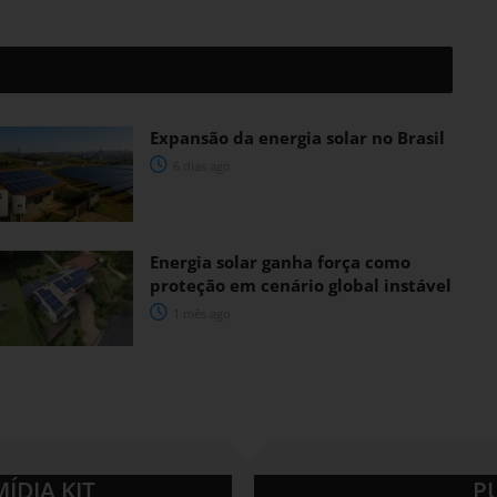
Expansão da energia solar no Brasil
6 dias ago
Energia solar ganha força como
proteção em cenário global instável
1 mês ago
MÍDIA KIT
P