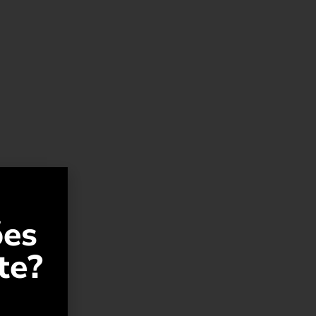
ões
te?