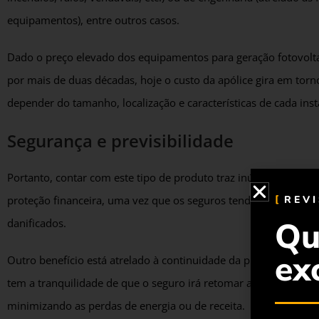
equipamentos), entre outros casos.
Dado o preço elevado dos equipamentos para geração fotovoltai
por mais de duas décadas, hoje o custo da apólice gira em torno
depender do tamanho, localização e características de cada inst
Segurança e previsibilidade
Portanto, contar com este tipo de produto traz inúmeros benef
REV
proteção financeira, uma vez que os seguros tendem a cobrir os
Qu
danificados.
ex
Outro benefício está atrelado à continuidade da produção de en
tem a tranquilidade de que o seguro irá retomar a capacidade
minimizando as perdas de energia ou de receita.