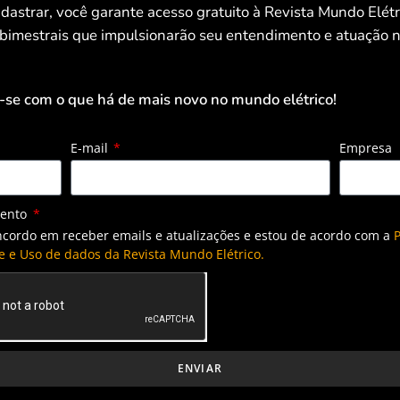
dastrar, você garante acesso gratuito à Revista Mundo Elét
ionar benefícios indiretos, como a própria valorização do
 bimestrais que impulsionarão seu entendimento e atuação n
egar valor à propriedade, tornando-a mais atraente para
-se com o que há de mais novo no mundo elétrico!
E-mail
Empresa
 os proprietários de sistemas fotovoltaicos. Eles
urança contra diversos riscos, garantindo a maximização
mento
ncordo em receber emails e atualizações e estou de acordo com a
P
e e Uso de dados da Revista Mundo Elétrico.
ontratação do produto financeiro. Neste momento é
ondições de cobertura, taxas de contratação, e até mesmo ao
ue se estendem, até certo ponto, a garantia dos kits
ENVIAR