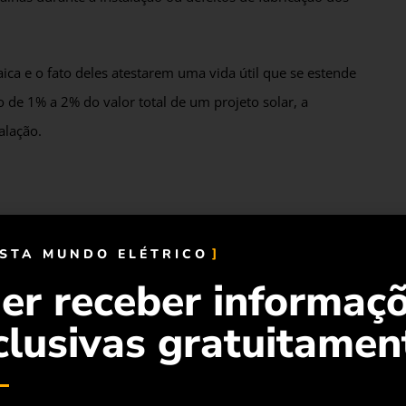
ca e o fato deles atestarem uma vida útil que se estende
 de 1% a 2% do valor total de um projeto solar, a
alação.
ícios aos usuários, com destaque, obviamente, para a
ISTA MUNDO ELÉTRICO
 onerosos custos de reparo ou substituição de painéis
er receber informaç
clusivas gratuitamen
ergia. Isso porque, em caso de adversidades, o usuário
 operacional do equipamento de uma forma rápida,