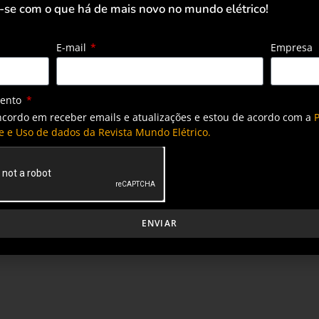
-se com o que há de mais novo no mundo elétrico!
, a revolução da energia limpa no Brasil avança a passos
itigar os efeitos das tarifas e promover o acesso à
E-mail
Empresa
mento
isso, a geração distribuída atende mais de 4 milhões de
ncordo em receber emails e atualizações e estou de acordo com a
P
conectadas.
e e Uso de dados da Revista Mundo Elétrico.
ENVIAR