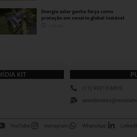
Energia solar ganha força como
proteção em cenário global instável
1 mês ago
MÍDIA KIT
P
(11) 99213-6810
atendimento@revistamu
YouTube
Instagram
WhatsApp
Linked