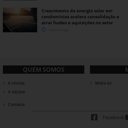
Crescimento da energia solar em
condomínios acelera consolidação e
atrai fusões e aquisições no setor
4 semanas ago
QUEM SOMOS
A revista
Mídia kit
A equipe
Contatos
Facebook