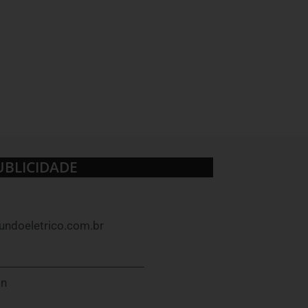
UBLICIDADE
ndoeletrico.com.br
In