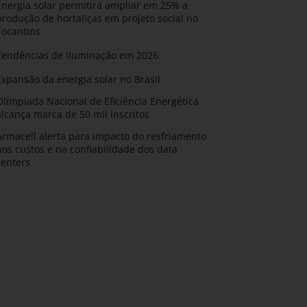
Energia solar permitirá ampliar em 25% a
produção de hortaliças em projeto social no
Tocantins
Tendências de Iluminação em 2026
Expansão da energia solar no Brasil
Olimpíada Nacional de Eficiência Energética
alcança marca de 50 mil inscritos
Armacell alerta para impacto do resfriamento
nos custos e na confiabilidade dos data
centers