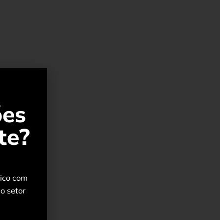
ões
te?
rico com
o setor