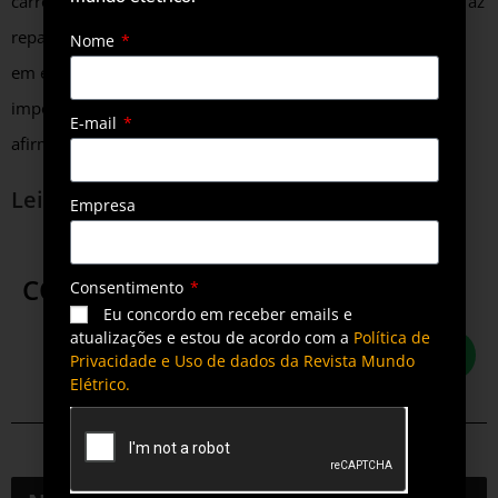
carros elétricos e híbridos e o único da América Latina que faz
reparos em carrocerias de alumínio, com os investimentos
Nome
em energia limpa passamos a ocupar uma posição
importante no mercado em relação à sustentabilidade”,
E-mail
afirma.
Leia outras notícias sobre energia solar
Empresa
COMPARTILHE ESTA POSTAGEM
Consentimento
Eu concordo em receber emails e
atualizações e estou de acordo com a
Política de
Privacidade e Uso de dados da Revista Mundo
Elétrico.