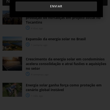
Notícias
Relacionadas
ENVIAR
Energia solar permitirá ampliar em 25% a
produção de hortaliças em projeto social no
Tocantins
4 dias ago
Expansão da energia solar no Brasil
1 semana ago
Crescimento da energia solar em condomínios
acelera consolidação e atrai fusões e aquisições
no setor
4 semanas ago
Energia solar ganha força como proteção em
cenário global instável
1 mês ago