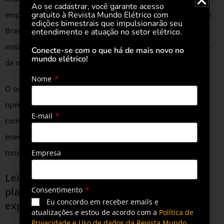
Ao se cadastrar, você garante acesso
empreendimentos de geração por ventos em construção no
gratuito à Revista Mundo Elétrico com
edições bimestrais que impulsionarão seu
Brasil. Terá 168 aerogeradores e 756 MW de capacidade
entendimento e atuação no setor elétrico.
instalada, capazes portanto de evitar anualmente a emissão
Conecte-se com o que há de mais novo no
mundo elétrico!
de mais de 1.2 milhão de toneladas de CO2 na atmosfera.
Nome
O outro empreendimento envolvido na parceria, já está em
operação na Bahia. O Complexo Eólico Babilônia Sul conta
E-mail
com 80 aerogeradores e capacidade total de 360 MW. Sua
energia contribui para evitar a emissão de cerca de 720 mil
toneladas de CO2 anualmente.
Empresa
Leia também
Casa dos Ventos desenvolve
plataforma concierge digital que otimiza
Consentimento
Eu concordo em receber emails e
experiência do cliente
atualizações e estou de acordo com a
Política de
Privacidade e Uso de dados da Revista Mundo