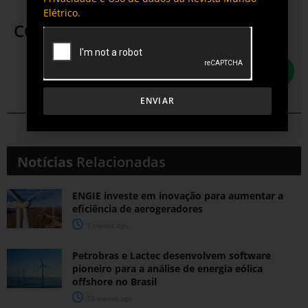
Elétrico.
COMPARTILHE ESTA POSTAGEM
ENVIAR
Notícias
Relacionadas
ENGIE investe em inovação para aumentar a
eficiência de aerogeradores
7 meses ago
Petrobras e Lactec desenvolvem software
pioneiro para a análise de energia eólica
offshore no Brasil
10 meses ago