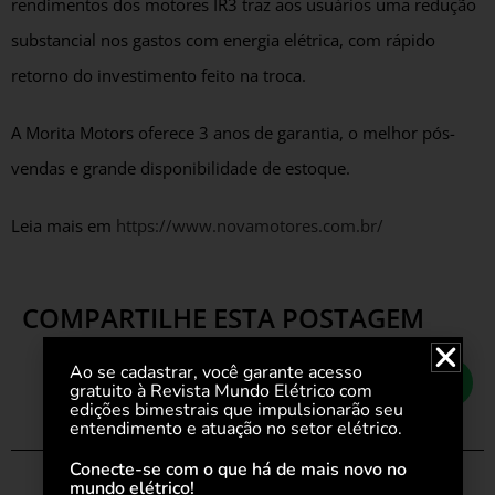
rendimentos dos motores IR3 traz aos usuários uma redução
substancial nos gastos com energia elétrica, com rápido
retorno do investimento feito na troca.
A Morita Motors oferece 3 anos de garantia, o melhor pós-
vendas e grande disponibilidade de estoque.
Leia mais em
https://www.novamotores.com.br/
COMPARTILHE ESTA POSTAGEM
Ao se cadastrar, você garante acesso
gratuito à Revista Mundo Elétrico com
edições bimestrais que impulsionarão seu
entendimento e atuação no setor elétrico.
Conecte-se com o que há de mais novo no
mundo elétrico!