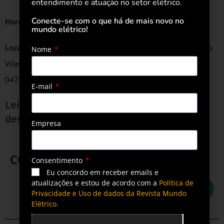
entendimento e atuação no setor elétrico.
Conecte-se com o que há de mais novo no
Horário:
9h às 18h
mundo elétrico!
Local:
Transamerica Expo Center – São Paulo | Av. Dr. Mário
Nome
Vilas Boas Rodrigues, 387 – Santo Amaro, São Paulo – SP,
04757-020
E-mail
Leia também
Empresas de energia se
destacam em transparência ambiental
Empresa
COMPARTILHE ESTA POSTAGEM
Consentimento
Eu concordo em receber emails e
atualizações e estou de acordo com a
Política de
Privacidade e Uso de dados da Revista Mundo
Elétrico.