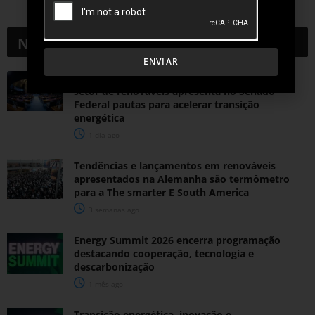
Notícias
Relacionadas
ENVIAR
Durante esforço concentrado do Congresso,
setor de renováveis apresenta no Senado
Federal pautas para acelerar transição
energética
1 dia ago
Tendências e lançamentos em renováveis
apresentados na Alemanha são termômetro
para a The smarter E South America
3 semanas ago
Energy Summit 2026 encerra programação
destacando cooperação, tecnologia e
descarbonização
1 mês ago
Transição energética, inovação e