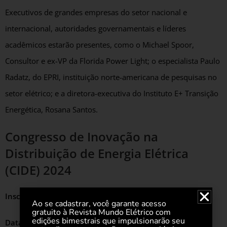
Executivos de grandes empresas do setor nacional e
internacional, autoridades governamentais e líderes
acadêmicos estarão presentes, como o Michael Spoor,
Consultor e ex-VP da Florida Power Light; o especialista Paulo
Radatz, do EPRI, instituição norte-americana de pesquisas no
setor elétrico; e a diretora-executiva do Instituto E+ Transição
Energética, Rosana Santos.
Congresso de Inovação na
Distribuição de Energia Elétrica
(CIDE) 2024
Inscrições:
Link
Ao se cadastrar, você garante acesso
gratuito à Revista Mundo Elétrico com
edições bimestrais que impulsionarão seu
Data:
5 e 6 de junho de 2024