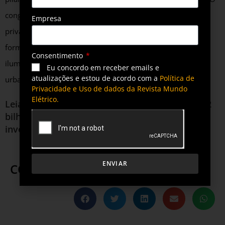
congresso deve reunir representantes do setor público e
Empresa
privado de diversas regiões do país e consolidar-se dessa
forma como um dos principais fóruns nacionais voltados à
Consentimento
iluminação pública, cidades inteligentes e infraestrutura
Eu concordo em receber emails e
atualizações e estou de acordo com a
Política de
urbana sustentável.
Privacidade e Uso de dados da Revista Mundo
Elétrico.
Leia também
Iluminação pública destrava R$ 32
bilhões e reposiciona COSIP como motor de
investimento nas cidades
ENVIAR
COMPARTILHE ESTA POSTAGEM