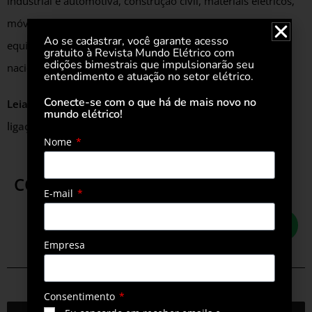
industrial e automotiva, construção civil, materiais elétricos,
móveis de madeira ou de plástico, além da ampla linha de
Ao se cadastrar, você garante acesso
equipamentos dirigíveis são fabricados para o mercado
gratuito à Revista Mundo Elétrico com
edições bimestrais que impulsionarão seu
nacional e exportados para mais de 120 países.
entendimento e atuação no setor elétrico.
Conecte-se com o que há de mais novo no
Leia também
Tramontina amplia portfólio com caixa de
mundo elétrico!
ligação sem pintura
Nome
COMPARTILHE ESTA POSTAGEM
E-mail
Empresa
Consentimento