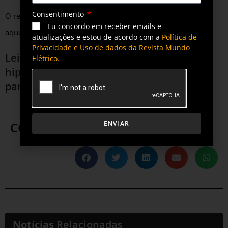
Consentimento
O relatório está disponível (no original em inglês) para
Eu concordo em receber emails e
aqueles que solicitarem, bastando
clicar aqui
.
atualizações e estou de acordo com a
Política de
Privacidade e Uso de dados da Revista Mundo
Leia também
Setor de energia vê na
Elétrico.
hiperautomação de processos a solução
para aprimorar serviços
ENVIAR
COMPARTILHE ESTA POSTAGEM
Notícias
Relacionadas