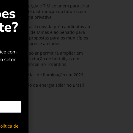
CPFL Energia e TIM se unem para criar
ões
a rede de distribuição do futuro com
tecnologia privativa
te?
AMIG Brasil convida pré-candidatos ao
Governo de Minas e ao Senado para
discutir propostas para os municípios
mineradores e afetados
rico com
Energia solar permitirá ampliar em
25% a produção de hortaliças em
o setor
projeto social no Tocantins
Tendências de Iluminação em 2026
Expansão da energia solar no Brasil
olítica de