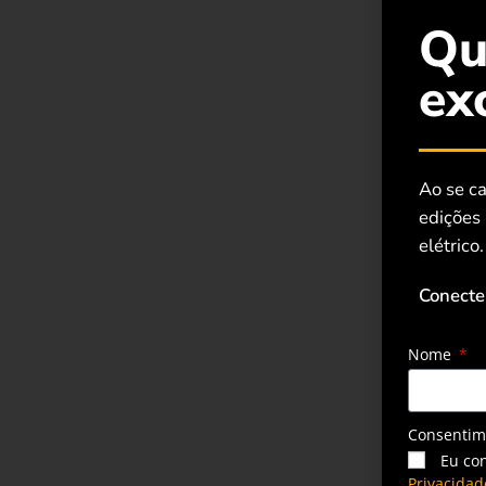
Qu
ex
Ao se ca
edições
elétrico.
Conecte
Nome
Consenti
Eu co
Privacidad