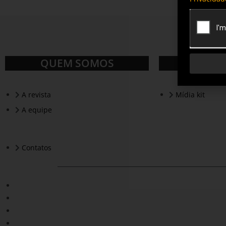
QUEM SOMOS
A revista
Mídia kit
A equipe
Contatos