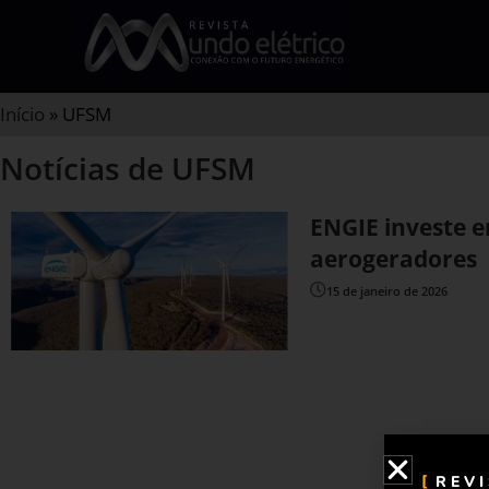
Início
»
UFSM
Notícias de UFSM
ENGIE investe e
aerogeradores
15 de janeiro de 2026
REV