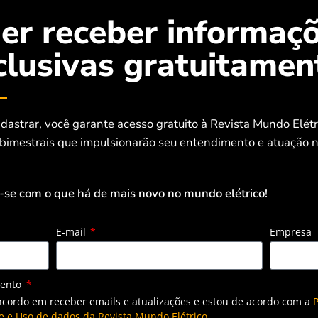
er receber informaç
 de energia solar atinge 23 gigawatts e
ilhões de unidades consumidoras atendidas
clusivas gratuitamen
dastrar, você garante acesso gratuito à Revista Mundo Elét
 bimestrais que impulsionarão seu entendimento e atuação n
-se com o que há de mais novo no mundo elétrico!
E-mail
Empresa
mento
ncordo em receber emails e atualizações e estou de acordo com a
P
e e Uso de dados da Revista Mundo Elétrico.