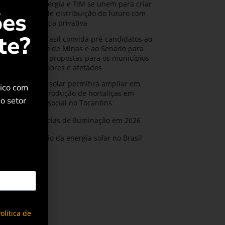
CPFL Energia e TIM se unem para criar
ões
a rede de distribuição do futuro com
tecnologia privativa
te?
AMIG Brasil convida pré-candidatos ao
Governo de Minas e ao Senado para
discutir propostas para os municípios
mineradores e afetados
Energia solar permitirá ampliar em
rico com
25% a produção de hortaliças em
o setor
projeto social no Tocantins
Tendências de Iluminação em 2026
Expansão da energia solar no Brasil
olítica de