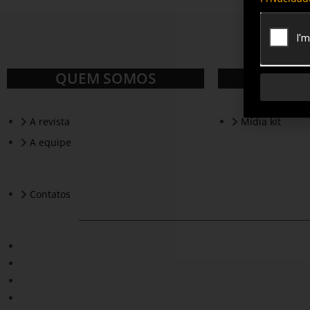
QUEM SOMOS
A revista
Mídia kit
A equipe
Contatos