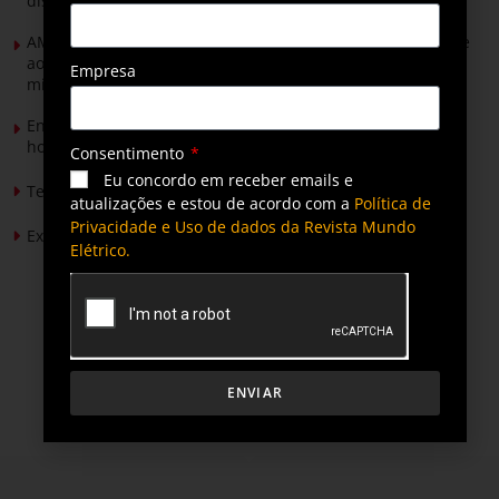
distribuição do futuro com tecnologia privativa
AMIG Brasil convida pré-candidatos ao Governo de Minas e
ao Senado para discutir propostas para os municípios
Empresa
mineradores e afetados
Energia solar permitirá ampliar em 25% a produção de
hortaliças em projeto social no Tocantins
Consentimento
Eu concordo em receber emails e
Tendências de Iluminação em 2026
atualizações e estou de acordo com a
Política de
Privacidade e Uso de dados da Revista Mundo
Expansão da energia solar no Brasil
Elétrico.
ENVIAR