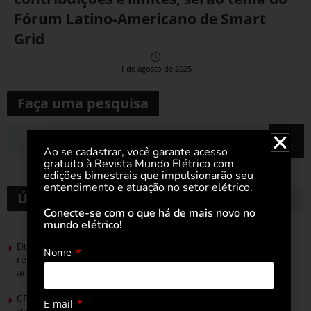
Fórum Latino-Americano de Smart
Grid
1 de agosto de 2025
Faça uma pesquisa
Ao se cadastrar, você garante acesso
gratuito à Revista Mundo Elétrico com
edições bimestrais que impulsionarão seu
entendimento e atuação no setor elétrico.
Últimas notícias
Conecte-se com o que há de mais novo no
mundo elétrico!
Durante esforço concentrado do Congresso, setor de
Nome
renováveis apresenta no Senado Federal pautas para
acelerar transição energética
CPFL Energia e TIM se unem para criar a rede de
E-mail