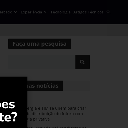
ercado
Experiência
Tecnologia
Artigos Técnicos
Faça uma pesquisa
Últimas notícias
ões
CPFL Energia e TIM se unem para criar
te?
a rede de distribuição do futuro com
tecnologia privativa