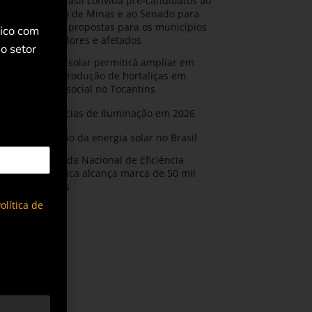
AMIG Brasil convida pré-candidatos ao
Governo de Minas e ao Senado para
discutir propostas para os municípios
rico com
mineradores e afetados
o setor
Energia solar permitirá ampliar em
25% a produção de hortaliças em
projeto social no Tocantins
Tendências de Iluminação em 2026
Expansão da energia solar no Brasil
Olimpíada Nacional de Eficiência
Energética alcança marca de 50 mil
inscritos
olítica de