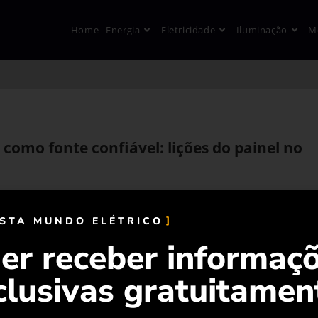
Home
Energia
Eletricidade
Iluminação
M
 como fonte confiável: lições do painel no
ISTA MUNDO ELÉTRICO
er receber informaç
clusivas gratuitamen