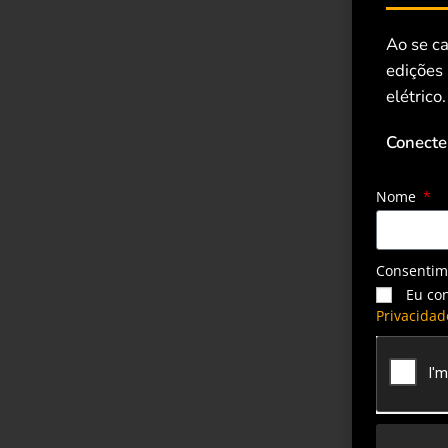
Ao se ca
edições
elétrico.
Conecte
Nome
Consenti
Eu co
Privacidad