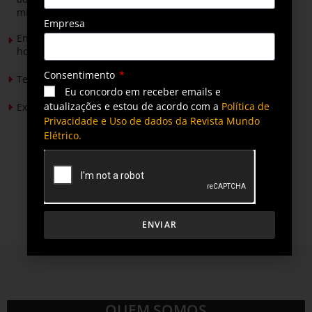
mineradores e afetados
Empresa
Energia solar permitirá ampliar em 25% a produção de
hortaliças em projeto social no Tocantins
Consentimento
Tendências de Iluminação em 2026
Eu concordo em receber emails e
atualizações e estou de acordo com a
Política de
Expansão da energia solar no Brasil
Privacidade e Uso de dados da Revista Mundo
Elétrico.
ENVIAR
QUEM SOMOS