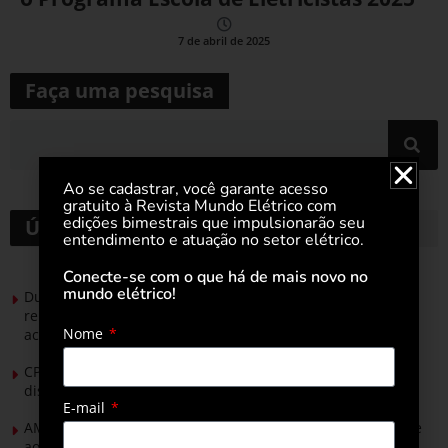
7 de abril de 2025
Faça uma pesquisa
Ao se cadastrar, você garante acesso
gratuito à Revista Mundo Elétrico com
edições bimestrais que impulsionarão seu
Últimas notícias
entendimento e atuação no setor elétrico.
Conecte-se com o que há de mais novo no
mundo elétrico!
Durante esforço concentrado do Congresso, setor de
renováveis apresenta no Senado Federal pautas para
Nome
acelerar transição energética
CPFL Energia e TIM se unem para criar a rede de
distribuição do futuro com tecnologia privativa
E-mail
AMIG Brasil convida pré-candidatos ao Governo de Minas e
ao Senado para discutir propostas para os municípios