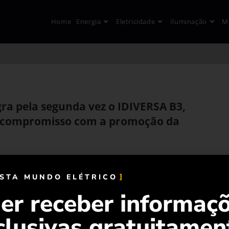
Home
Energia
Eletricidade
Iluminação
M
gra pela segunda vez o IDIVERSA B3,
u compromisso com a promoção da
ISTA MUNDO ELÉTRICO
er receber informaç
clusivas gratuitamen