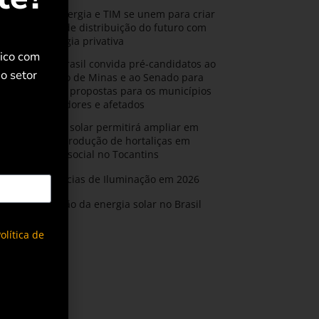
CPFL Energia e TIM se unem para criar
a rede de distribuição do futuro com
tecnologia privativa
rico com
AMIG Brasil convida pré-candidatos ao
o setor
Governo de Minas e ao Senado para
discutir propostas para os municípios
mineradores e afetados
Energia solar permitirá ampliar em
25% a produção de hortaliças em
projeto social no Tocantins
Tendências de Iluminação em 2026
Expansão da energia solar no Brasil
olítica de