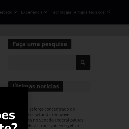
ercado
Experiência
Tecnologia
Artigos Técnicos
Faça uma pesquisa
Últimas notícias
ões
Durante esforço concentrado do
Congresso, setor de renováveis
apresenta no Senado Federal pautas
te?
para acelerar transição energética