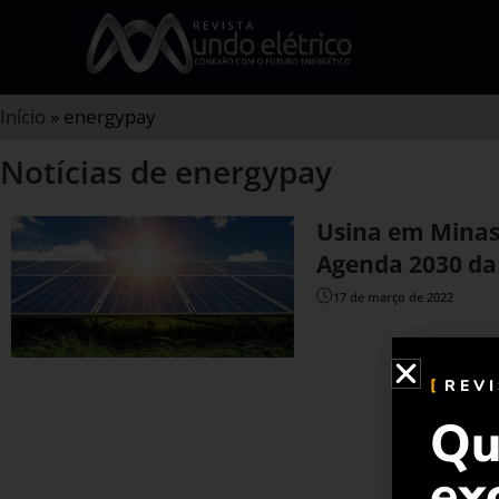
Início
»
energypay
Notícias de energypay
Usina em Minas 
Agenda 2030 d
17 de março de 2022
REV
Qu
ex