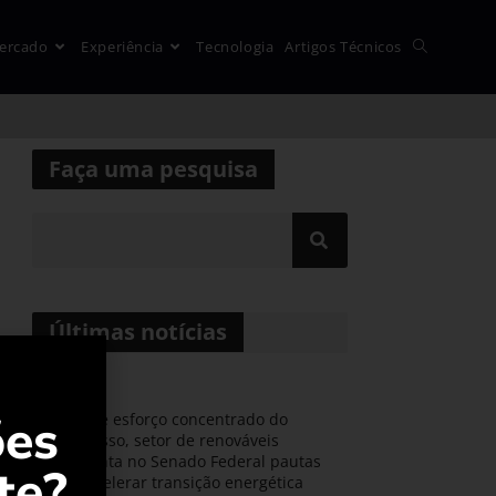
ercado
Experiência
Tecnologia
Artigos Técnicos
Faça uma pesquisa
Últimas notícias
ões
Durante esforço concentrado do
Congresso, setor de renováveis
apresenta no Senado Federal pautas
te?
para acelerar transição energética