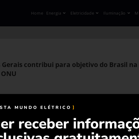
Home
Energia
Eletricidade
Iluminação
M
Gerais contribui para objetivo do Brasil na
a ONU
ISTA MUNDO ELÉTRICO
er receber informaç
clusivas gratuitamen