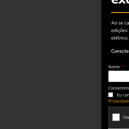
Ao se ca
edições
elétrico.
Conecte
Nome
Consenti
Eu co
Privacidad