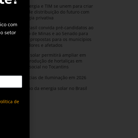
CPFL Energia e TIM se unem para criar
a rede de distribuição do futuro com
tecnologia privativa
rico com
AMIG Brasil convida pré-candidatos ao
o setor
Governo de Minas e ao Senado para
discutir propostas para os municípios
mineradores e afetados
Energia solar permitirá ampliar em
25% a produção de hortaliças em
projeto social no Tocantins
Tendências de Iluminação em 2026
Expansão da energia solar no Brasil
olítica de