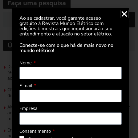
Faça uma pesquisa
Ao se cadastrar, você garante acesso
gratuito à Revista Mundo Elétrico com
edições bimestrais que impulsionarão seu
entendimento e atuação no setor elétrico.
Últimas notícias
Conecte-se com o que há de mais novo no
mundo elétrico!
Nome
Durante esforço concentrado do Congresso, setor de
renováveis apresenta no Senado Federal pautas para
acelerar transição energética
E-mail
CPFL Energia e TIM se unem para criar a rede de
distribuição do futuro com tecnologia privativa
AMIG Brasil convida pré-candidatos ao Governo de Minas e
Empresa
ao Senado para discutir propostas para os municípios
mineradores e afetados
Energia solar permitirá ampliar em 25% a produção de
Consentimento
hortaliças em projeto social no Tocantins