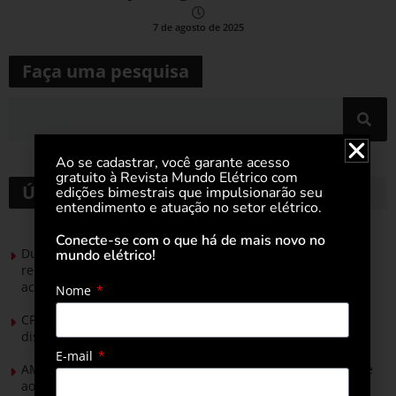
7 de agosto de 2025
Faça uma pesquisa
Ao se cadastrar, você garante acesso
gratuito à Revista Mundo Elétrico com
Últimas notícias
edições bimestrais que impulsionarão seu
entendimento e atuação no setor elétrico.
Conecte-se com o que há de mais novo no
Durante esforço concentrado do Congresso, setor de
mundo elétrico!
renováveis apresenta no Senado Federal pautas para
acelerar transição energética
Nome
CPFL Energia e TIM se unem para criar a rede de
distribuição do futuro com tecnologia privativa
E-mail
AMIG Brasil convida pré-candidatos ao Governo de Minas e
ao Senado para discutir propostas para os municípios