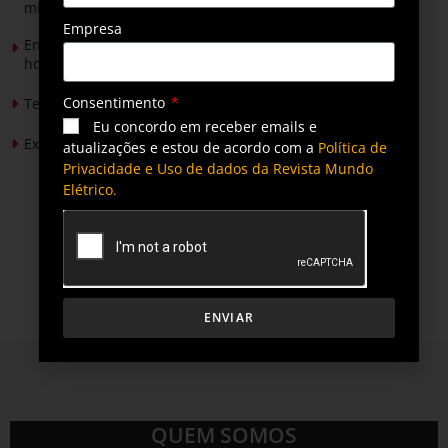
mineradores e afetados
Empresa
Energia solar permitirá ampliar em 25% a produção de
hortaliças em projeto social no Tocantins
Consentimento
Tendências de Iluminação em 2026
Eu concordo em receber emails e
Expansão da energia solar no Brasil
atualizações e estou de acordo com a
Política de
Privacidade e Uso de dados da Revista Mundo
Elétrico.
ENVIAR
QUEM SOMOS