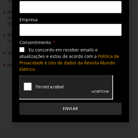
distribuição do futuro com tecnologia privativa
AMIG Brasil convida pré-candidatos ao Governo de Minas e
ao Senado para discutir propostas para os municípios
Empresa
mineradores e afetados
Energia solar permitirá ampliar em 25% a produção de
hortaliças em projeto social no Tocantins
Consentimento
Eu concordo em receber emails e
Tendências de Iluminação em 2026
atualizações e estou de acordo com a
Política de
Privacidade e Uso de dados da Revista Mundo
Expansão da energia solar no Brasil
Elétrico.
ENVIAR