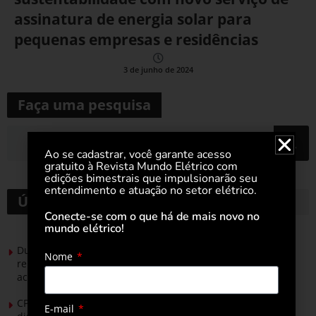
assinatura de energia solar para
pequenas empresas e residências
3 de junho de 2024
Faça uma pesquisa
Ao se cadastrar, você garante acesso
gratuito à Revista Mundo Elétrico com
edições bimestrais que impulsionarão seu
entendimento e atuação no setor elétrico.
Últimas notícias
Conecte-se com o que há de mais novo no
mundo elétrico!
Durante esforço concentrado do Congresso, setor de
Nome
renováveis apresenta no Senado Federal pautas para
acelerar transição energética
CPFL Energia e TIM se unem para criar a rede de
E-mail