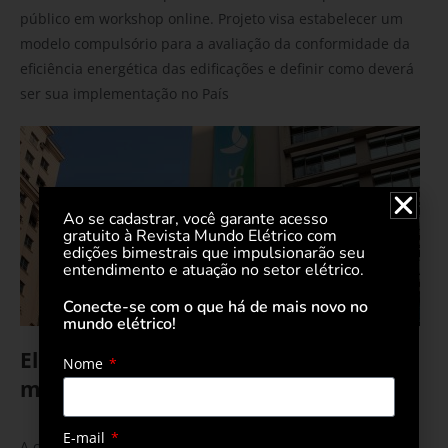
público em workshop online. Projeto visa estabelecer um
modelo compulsório para a avaliação da conformidade da
eficiência energética das edificações e definir como deverá
ser sua implementação no País
Ao se cadastrar, você garante acesso
gratuito à Revista Mundo Elétrico com
edições bimestrais que impulsionarão seu
entendimento e atuação no setor elétrico.
Conecte-se com o que há de mais novo no
mundo elétrico!
Eletrobras registra lucro de R$96
Nome
milhões
16 de novembro de 2020
E-mail
A companhia divulgou recentemente os resultados do