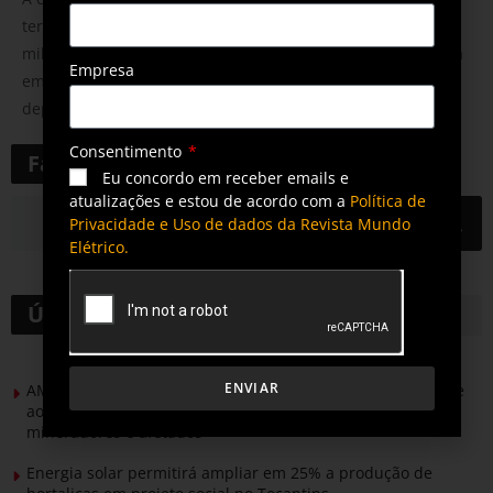
terceiro trimestre do ano. O lucro líquido foi de R$96
milhões; a receita bruta ficou em R$9 bilhões e Ebitda (sigla
Empresa
em inglês para “Lucros antes de juros, impostos,
depreciação e amortização”) de R$1,9 bilhão
Consentimento
Faça uma pesquisa
Eu concordo em receber emails e
atualizações e estou de acordo com a
Política de
Privacidade e Uso de dados da Revista Mundo
Elétrico.
Últimas notícias
ENVIAR
AMIG Brasil convida pré-candidatos ao Governo de Minas e
ao Senado para discutir propostas para os municípios
mineradores e afetados
Energia solar permitirá ampliar em 25% a produção de