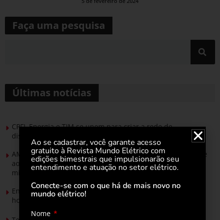
5 de fevereiro de 2024
Faça uma pesquisa
Últimas notícias
CPFL Energia e TIM se unem para criar a rede de
distribuição do futuro com tecnologia privativa
Ao se cadastrar, você garante acesso
gratuito à Revista Mundo Elétrico com
AMIG Brasil convida pré-candidatos ao Governo de Minas e
edições bimestrais que impulsionarão seu
ao Senado para discutir propostas para os municípios
entendimento e atuação no setor elétrico.
mineradores e afetados
Conecte-se com o que há de mais novo no
Energia solar permitirá ampliar em 25% a produção de
mundo elétrico!
hortaliças em projeto social no Tocantins
Nome
Tendências de Iluminação em 2026