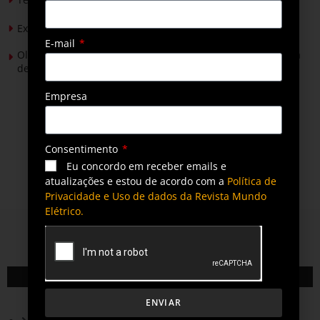
Expansão da energia solar no Brasil
E-mail
Olimpíada Nacional de Eficiência Energética alcança marca
de 50 mil inscritos
Empresa
Consentimento
Eu concordo em receber emails e
atualizações e estou de acordo com a
Política de
Privacidade e Uso de dados da Revista Mundo
Elétrico.
QUEM SOMOS
ENVIAR