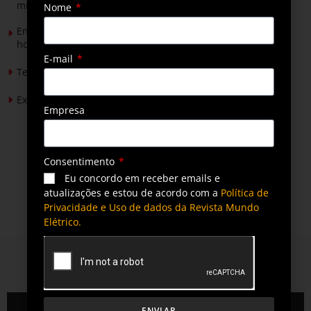
mineradores e afetados
Nome
Energia solar permitirá ampliar em 25% a produção de
hortaliças em projeto social no Tocantins
E-mail
Tendências de Iluminação em 2026
Expansão da energia solar no Brasil
Empresa
Consentimento
Eu concordo em receber emails e
atualizações e estou de acordo com a
Política de
Privacidade e Uso de dados da Revista Mundo
Elétrico.
QUEM SOMOS
ENVIAR