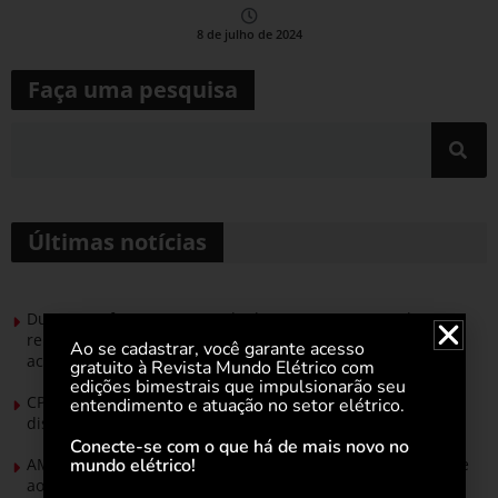
8 de julho de 2024
Faça uma pesquisa
Últimas notícias
Durante esforço concentrado do Congresso, setor de
renováveis apresenta no Senado Federal pautas para
Ao se cadastrar, você garante acesso
acelerar transição energética
gratuito à Revista Mundo Elétrico com
edições bimestrais que impulsionarão seu
CPFL Energia e TIM se unem para criar a rede de
entendimento e atuação no setor elétrico.
distribuição do futuro com tecnologia privativa
Conecte-se com o que há de mais novo no
mundo elétrico!
AMIG Brasil convida pré-candidatos ao Governo de Minas e
ao Senado para discutir propostas para os municípios